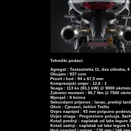
Tehnički podaci:
Agregat : Testastretta 11, dva cilindra,
Obujam : 937 ccm
Provrt i hod : 94 x 67,5 mm
Kompresijski omjer : 12,6 : 1
Snaga : 113 ks (83,1 kW) @ 9000 okr/min
Zakretni moment : 96,7 Nm @ 7500 okr/
Mjenjač : 6 brzina
Sekundarni prijenos : lanac, prednji lanč
Okvir : Cjevasti, čelični Trellis
Ovjes naprijed : 43 mm potpuno podesiv
Ovjes straga : Progresivno poluzje, Sac
Kotač prednji : naplatak od lake legure 3
Kotač zadnji : naplatak od lake legure 5.
Hod naprijed / natrag : 130 mm / 144 mm