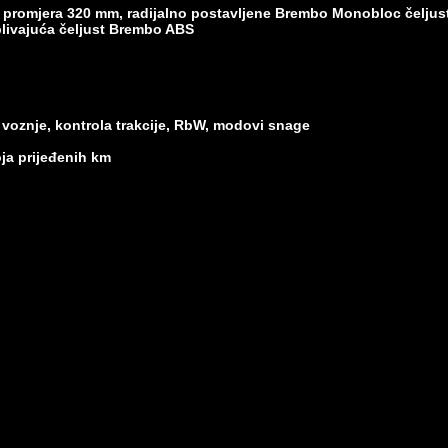
a promjera 320 mm, radijalno postavljene Brembo Monobloc čeljus
plivajuća čeljust Brembo ABS
oznje, kontrola trakcije, RbW, modovi snage
oja prijeđenih km