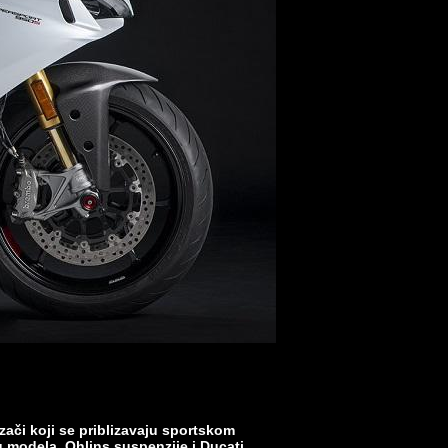
zači koji se priblizavaju sportskom
g modela. Ohlins suspenzije i Ducati