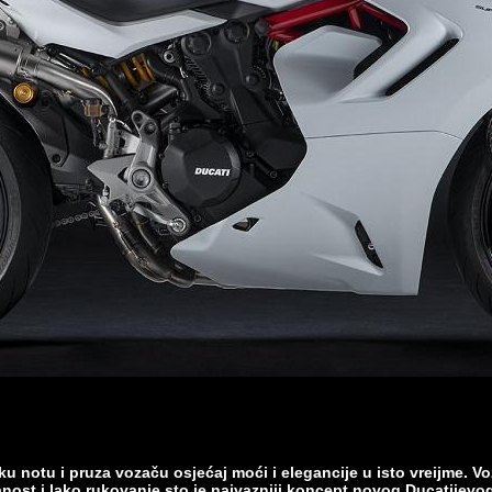
notu i pruza vozaču osjećaj moći i elegancije u isto vreijme. Vo
anost i lako rukovanje sto je najvazniji koncept novog Ducatijevo