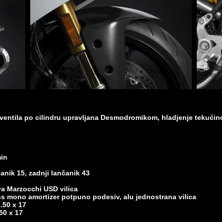
 4 ventila po cilindru upravljana Desmodromikom, hladjenje tekući
min
anik 15, zadnji lančanik 43
a Marzocchi USD vilica
hs mono amortizer potpuno podesiv, alu jednostrana vilica
.50 x 17
50 x 17