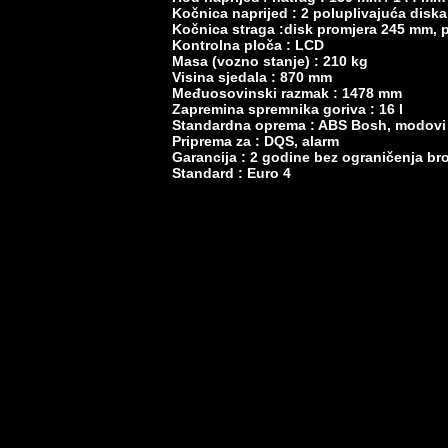
Kočnica naprijed : 2 poluplivajuća disk
Kočnica straga :disk promjera 245 mm, 
Kontrolna ploča : LCD
Masa (vozno stanje) : 210 kg
Visina sjedala : 870 mm
Međuosovinski razmak : 1478 mm
Zapremina spremnika goriva : 16 l
Standardna oprema : ABS Bosh, modovi v
Priprema za : DQS, alarm
Garancija : 2 godine bez ograničenja br
Standard : Euro 4