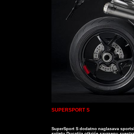
SUPERSPORT S
SuperSport S dodatno naglasava sportsku 
svijetu Ducatija otkriće savrsenu svestr