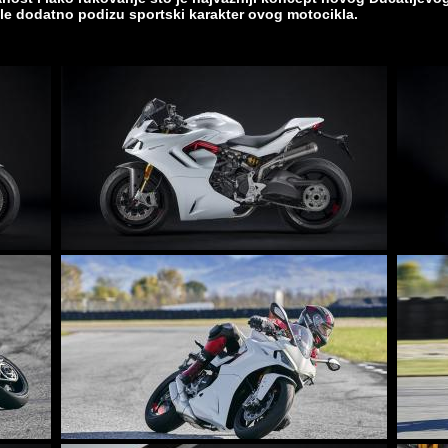
ole dodatno podizu sportski karakter ovog motocikla.