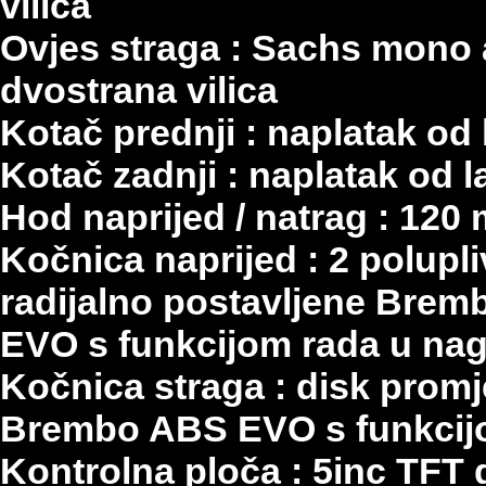
vilica
Ovjes straga : Sachs mono 
dvostrana vilica
Kotač prednji : naplatak od 
Kotač zadnji : naplatak od l
Hod naprijed / natrag : 120
Kočnica naprijed : 2 polupl
radijalno postavljene Brem
EVO s funkcijom rada u na
Kočnica straga : disk promj
Brembo ABS EVO s funkcij
Kontrolna ploča : 5inc TFT d