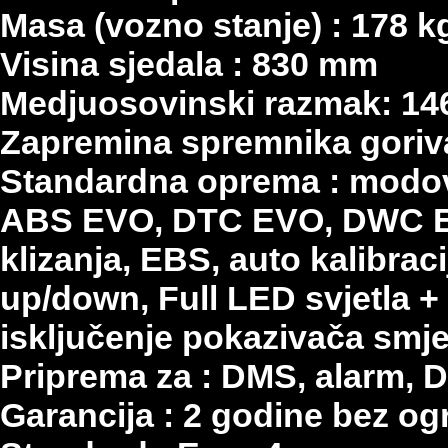
Masa (vozno stanje) : 178 k
Visina sjedala : 830 mm
Medjuosovinski razmak: 1
Zapremina spremnika goriva 
Standardna oprema : modov
ABS EVO, DTC EVO, DWC E
klizanja, EBS, auto kalibrac
up/down, Full LED svjetla +
isključenje pokazivača smj
Priprema za : DMS, alarm,
Garancija : 2 godine bez og