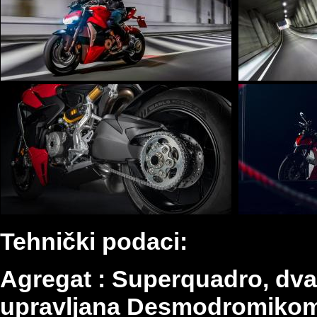
T
ehnički podaci
:
Agregat : Superquadro, dva c
upravljana Desmodromikom,