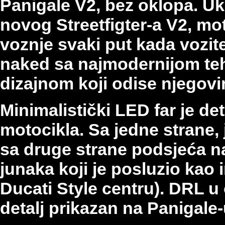
Panigale V2, bez oklopa. Ukr
novog Streetfigter-a V2, mo
voznje svaki put kada vozit
naked sa najmodernijom te
dizajnom koji odise njego
Minimalistički LED far je de
motocikla. Sa jedne strane,
sa druge strane podsjeća na
junaka koji je posluzio kao 
Ducati Style centru). DRL u 
detalj prikazan na Panigale